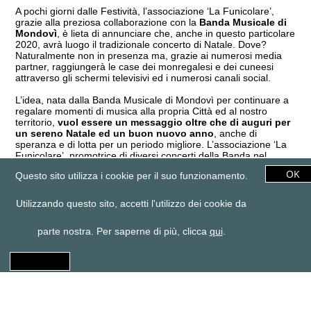
A pochi giorni dalle Festività, l’associazione ‘La Funicolare’,
grazie alla preziosa collaborazione con la
Banda Musicale di
Mondovì
, è lieta di annunciare che, anche in questo particolare
2020, avrà luogo il tradizionale concerto di Natale. Dove?
Naturalmente non in presenza ma, grazie ai numerosi media
partner, raggiungerà le case dei monregalesi e dei cuneesi
attraverso gli schermi televisivi ed i numerosi canali social.
L’idea, nata dalla Banda Musicale di Mondovì per continuare a
regalare momenti di musica alla propria Città ed al nostro
territorio,
vuol essere un messaggio oltre che di auguri per
un sereno Natale ed un buon nuovo anno
, anche di
speranza e di lotta per un periodo migliore. L’associazione ‘La
Funicolare’, promotrice di diversi concerti della Banda nel
centro storico all’interno di varie manifestazioni ed eventi, ha
Questo sito utilizza i cookie per il suo funzionamento.
subito voluto, visto l’annullamento di tutti i concerti estivi ed
autunnali, garantire la copertura dei costi di realizzazione del
concerto attraverso un contributo per omaggiare ai
Utilizzando questo sito, accetti l'utilizzo dei cookie da
commercianti, ai clienti ed ai monregalesi il tradizionale
concerto natalizio.
parte nostra. Per saperne di più, clicca
qui
.
Dopo l’uscita del cortometraggio
“…nella dolce Mondovì
ridente: Natale C’è”
, forte delle oltre 10mila visualizzazioni in
venti giorni, continua la produzione video del sodalizio
monregalese: le riprese sono state effettuate presso la ‘sala
briefing’ dell’Aeroclub mongolfiere di Mondovì che non solo ha
concesso gratuitamente i locali ma ha collaborato attivamente