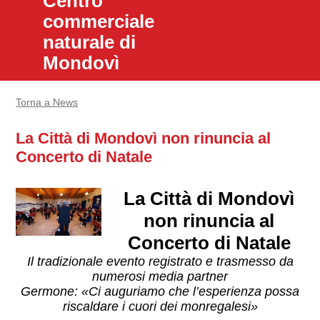
Centro
commerciale
naturale di
Mondovì
Torna a News
La Città di Mondovì non rinuncia al
Concerto di Natale
La Città di Mondovì
non rinuncia al
Concerto di Natale
Il tradizionale evento registrato e trasmesso da
numerosi media partner
Germone:
«Ci auguriamo che l’esperienza possa
riscaldare i cuori dei monregalesi»