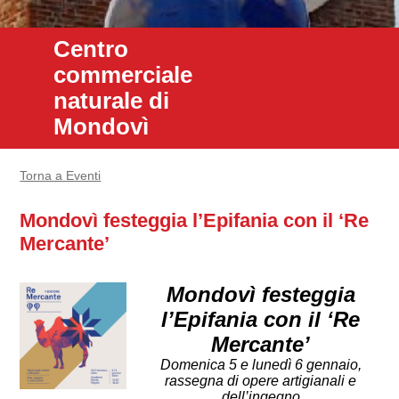
Centro
commerciale
naturale di
Mondovì
Torna a Eventi
Mondovì festeggia l’Epifania con il ‘Re
Mercante’
Mondovì festeggia
l’Epifania con il ‘Re
Mercante’
Domenica 5 e lunedì 6 gennaio,
rassegna di opere artigianali e
dell’ingegno