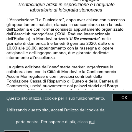
Trentacinque artisti in esposizione e l’originale
laboratorio di fotografia stenopeica
L'Associazione “La Funicolare”, dopo aver chiuso con successo
gli appuntamenti natalizi, rilancia: in concomitanza con la festa
dell'Epifania e con l'ormai consueto appuntamento organizzato
dall'Aeroclub mongolfiere (XXXII Raduno Internazionale
dell'Epifania), a Mondovì arriverà
'Il Re mercante'
: nelle
giornate di domenica 5 e lunedì 6 gennaio 2020, dalle ore
10.00 alle 18.00, appuntamento con la rassegna di opere
artigianali e dell'ingegno umano, due giornate dedicate
interamente all'eccellenza.
La quinta edizione dell’
hand made market, organizzata
in
collaborazione con la Città di Mondovì e la Confcommercio
Ascom Monregalese e con i preziosi contributi della
Fondazione Cassa di Risparmio di Cuneo e della Camera di
Commercio,
uscirà nuovamente dai palazzi storici del Borgo
medievale di Mondovì Piazza, ospitando i trentacinque artigiani
in via Francesco Gallo, collegamento tra il salotto di piazza
Questo sito utilizza i cookie per il suo funzionamento.
Maggiore e gli spettacolari giardini del Belvedere, punto
d’osservazione ideale sulla Granda e sulle numerose
mongolfiere che coloreranno i cieli del monregalese, nonché la
Utilizzando questo sito, accetti l'utilizzo dei cookie da
possibilità di seguire
'Night glow'
(mongolfiere gonfiate al buio
a tempo di musica) che andrà in scena sabato 4 gennaio alle
parte nostra. Per saperne di più, clicca
qui
.
ore 18.30 in parco Europa.